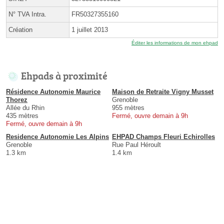
N° TVA Intra.
FR50327355160
Création
1 juillet 2013
Éditer les informations de mon ehpad
Ehpads à proximité
Résidence Autonomie Maurice
Maison de Retraite Vigny Musset
Thorez
Grenoble
Allée du Rhin
955 mètres
435 mètres
Fermé, ouvre demain à 9h
Fermé, ouvre demain à 9h
Residence Autonomie Les Alpins
EHPAD Champs Fleuri Echirolles
Grenoble
Rue Paul Héroult
1.3 km
1.4 km