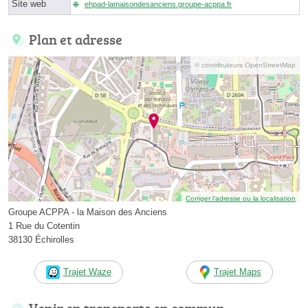
Site web
ehpad-lamaisondesanciens.groupe-acppa.fr
Plan et adresse
© contributeurs OpenStreetMap
Corriger l’adresse ou la localisation
Groupe ACPPA - la Maison des Anciens
1 Rue du Cotentin
38130 Échirolles
Trajet Waze
Trajet Maps
Venir en transports en commun