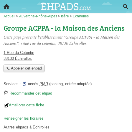
Accueil
>
Auvergne-Rhône-Alpes
>
Isère
>
Échirolles
Groupe ACPPA - la Maison des Anciens
Cette page présente l'établissement "Groupe ACPPA - la Maison des
Anciens", situé
rue du cotentin
, 38130 Échirolles.
1 Rue du Cotentin
38130 Échirolles
📞 Appeler cet ehpad
Services :
accès
PMR
(parking, entrée adaptée)
Recommander cet ehpad
Améliorer cette fiche
Renseigner les horaires
Autres ehpads à Échirolles