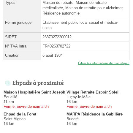
Types
Maison de retraite, Maison de retraite
médicalisée, Maison de retraite pour alzheimer,
Résidence autonomie
Forme juridique
Établissement public local social et médico-
social
SIRET
26370272200012
N° TVA Intra.
FR40263702722
Création
6 août 1984
Éditer les informations de mon ehpad
Ehpads à proximité
Maison Hospitalière Saint Joseph
Village Retraite Espoir Soleil
Écueillé
Luçay-le-Mâle
11 km
16 km
Fermé, ouvre demain à 8h
Fermé, ouvre demain à 8h
Ehpad de la Foret
MARPA Résidence la Gabillère
Saint-Aignan
Bridoré
16 km
16 km