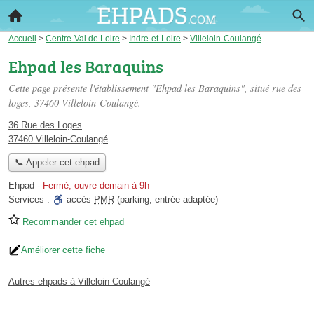
Accueil
>
Centre-Val de Loire
>
Indre-et-Loire
>
Villeloin-Coulangé
Ehpad les Baraquins
Cette page présente l'établissement "Ehpad les Baraquins", situé
rue des
loges
, 37460 Villeloin-Coulangé.
36 Rue des Loges
37460 Villeloin-Coulangé
📞 Appeler cet ehpad
Ehpad
-
Fermé, ouvre demain à 9h
Services :
accès
PMR
(parking, entrée adaptée)
Recommander cet ehpad
Améliorer cette fiche
Autres ehpads à Villeloin-Coulangé