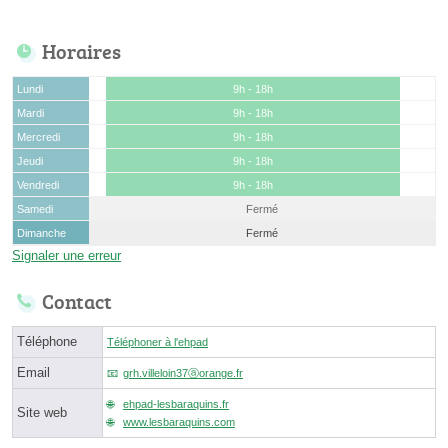
Horaires
Lundi
9h - 18h
Mardi
9h - 18h
Mercredi
9h - 18h
Jeudi
9h - 18h
Vendredi
9h - 18h
Samedi
Fermé
Dimanche
Fermé
Signaler une erreur
Contact
Téléphone
Téléphoner à l'ehpad
Email
grh.villeloin37ⓐorange.fr
ehpad-lesbaraquins.fr
Site web
www.lesbaraquins.com