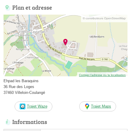
Plan et adresse
© contributeurs OpenStreetMap
Corriger l’adresse ou la localisation
Ehpad les Baraquins
36 Rue des Loges
37460 Villeloin-Coulangé
Trajet Waze
Trajet Maps
Informations