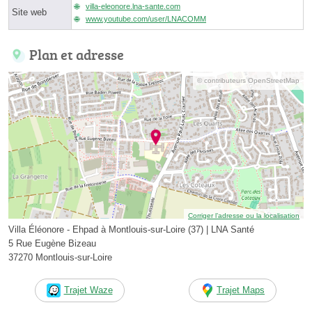
villa-eleonore.lna-sante.com
Site web
www.youtube.com/user/LNACOMM
Plan et adresse
© contributeurs OpenStreetMap
Corriger l’adresse ou la localisation
Villa Éléonore - Ehpad à Montlouis-sur-Loire (37) | LNA Santé
5 Rue Eugène Bizeau
37270 Montlouis-sur-Loire
Trajet Waze
Trajet Maps