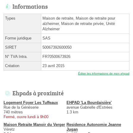
Informations
Types
Maison de retraite, Maison de retraite pour
alzheimer, Maison de retraite privée, Unité
Alzheimer
Forme juridique
SAS
SIRET
50067392600050
N° TVA Intra.
FR70500673926
Création
23 avril 2015
Éditer les informations de mon ehpad
Ehpads à proximité
Logement Foyer Les Tuffeaux
EHPAD 'La Bourdaisière'
Rue de la Génèserie
avenue Gabrielle d'Estrées
740 mètres
1.3 km
Fermé, ouvre lundi à 9h00
Maison Retraite Manoir du Verger
Residence Autonomie Jeanne
Véretz
Jugan