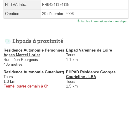
N° TVA Intra.
FR94341174118
Création
29 décembre 2006
Éditer les informations de mon ehpad
Ehpads à proximité
Residence Autonomie Personnes
Ehpad Varennes de Loire
Agees Marcel Lorier
Tours
Rue Léon Bourgeois
1.1 km
485 mètres
Residence Autonomie Gutenberg
EHPAD Résidence Georges
Tours
Courteline - LBA
1.3 km
Tours
Fermé, ouvre demain à 8h
1.5 km