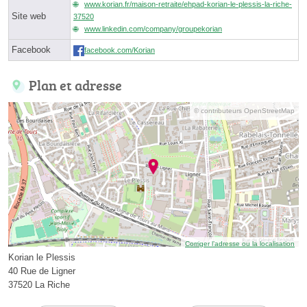
www.korian.fr/maison-retraite/ehpad-korian-le-plessis-la-riche-
Site web
37520
www.linkedin.com/company/groupekorian
Facebook
facebook.com/Korian
Plan et adresse
© contributeurs OpenStreetMap
Corriger l’adresse ou la localisation
Korian le Plessis
40 Rue de Ligner
37520 La Riche