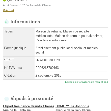
Ligne 69, à 543 m
Arrêt Bruère - 157 Boulevard de Chinon
Voir tout
Informations
Types
Maison de retraite, Maison de retraite
médicalisée, Maison de retraite pour alzheimer,
Résidence autonomie
Forme juridique
Établissement public local social et médico-
social
SIRET
26370016300029
N° TVA Intra.
FR26263700163
Création
2 septembre 2015
Éditer les informations de mon ehpad
Ehpads à proximité
Ehpad Residence Grands Chenes
DOMITYS la Jocondie
Rue de la Fantaisie
avenue de la République