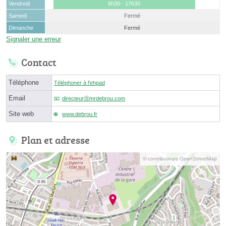
Vendredi
8h30 - 17h30
Samedi
Fermé
Dimanche
Fermé
Signaler une erreur
Contact
Téléphone
Téléphoner à l'ehpad
Email
directeurⓐmrdebrou.com
Site web
www.debrou.fr
Plan et adresse
© contributeurs OpenStreetMap