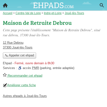
Accueil
>
Centre-Val de Loire
>
Indre-et-Loire
>
Joué-lès-Tours
Maison de Retraite Debrou
Cette page présente l'établissement "Maison de Retraite Debrou", situé
rue debrou
, 37300 Joué-lès-Tours.
12 Rue Debrou
37300 Joué-lès-Tours
📞 Appeler cet ehpad
Ehpad
-
Fermé, ouvre demain à 8h30
Services :
accès
PMR
(parking, entrée adaptée)
Recommander cet ehpad
Améliorer cette fiche
Autres ehpads à Joué-lès-Tours