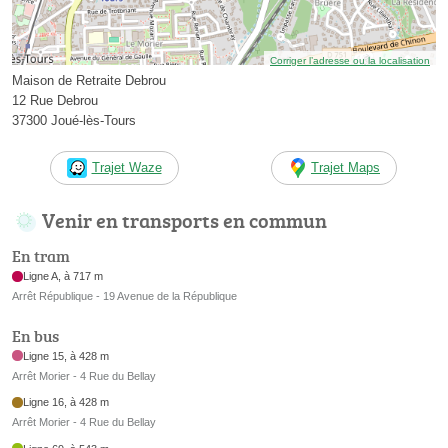
Corriger l’adresse ou la localisation
Maison de Retraite Debrou
12 Rue Debrou
37300 Joué-lès-Tours
Trajet Waze
Trajet Maps
Venir en transports en commun
En tram
Ligne A, à 717 m
Arrêt République - 19 Avenue de la République
En bus
Ligne 15, à 428 m
Arrêt Morier - 4 Rue du Bellay
Ligne 16, à 428 m
Arrêt Morier - 4 Rue du Bellay