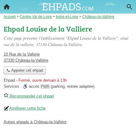
Accueil
>
Centre-Val de Loire
>
Indre-et-Loire
>
Château-la-Vallière
Ehpad Louise de la Valliere
Cette page présente l'établissement "Ehpad Louise de la Valliere", situé
rue de la vallerie
, 37330 Château-la-Vallière.
10 Rue de la Vallerie
37330 Château-la-Vallière
📞 Appeler cet ehpad
Ehpad
-
Fermé, ouvre demain à 13h
Services :
accès
PMR
(parking, entrée adaptée)
Recommander cet ehpad
Améliorer cette fiche
Autres ehpads à Château-la-Vallière