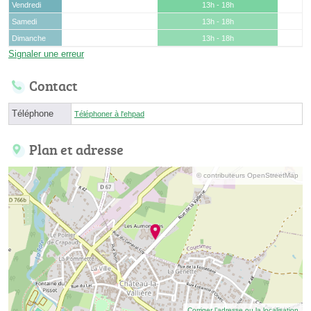
Vendredi
13h - 18h
Samedi
13h - 18h
Dimanche
13h - 18h
Signaler une erreur
Contact
Téléphone
Téléphoner à l'ehpad
Plan et adresse
© contributeurs OpenStreetMap
Corriger l’adresse ou la localisation