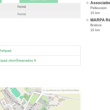
Associati
Fermé
Pellevoisin
15 km
Fermé
MARPA Rés
Bridoré
15 km
l'ehpad
ehpad.clionⓐwanadoo.fr
© contributeurs OpenStreetMap