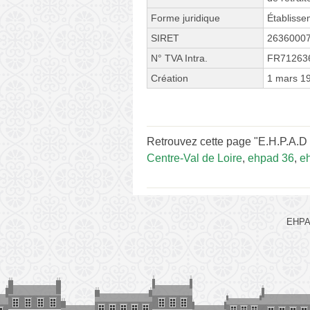
Forme juridique
Établissem
SIRET
2636000
N° TVA Intra.
FR71263
Création
1 mars 1
Retrouvez cette page "E.H.P.A.D
Centre-Val de Loire
,
ehpad 36
,
e
EHPAD