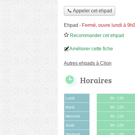
📞 Appeler cet ehpad
Ehpad
-
Fermé, ouvre lundi à 9h
Recommander cet ehpad
Améliorer cette fiche
Autres ehpads à Clion
Horaires
Lundi
9h - 12h
Mardi
9h - 12h
Mercredi
9h - 12h
Jeudi
9h - 12h
Vendredi
9h - 12h