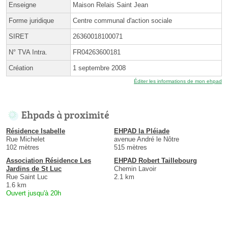
Enseigne
Maison Relais Saint Jean
Forme juridique
Centre communal d'action sociale
SIRET
26360018100071
N° TVA Intra.
FR04263600181
Création
1 septembre 2008
Éditer les informations de mon ehpad
Ehpads à proximité
Résidence Isabelle
EHPAD la Pléiade
Rue Michelet
avenue André le Nôtre
102 mètres
515 mètres
Association Résidence Les
EHPAD Robert Taillebourg
Jardins de St Luc
Chemin Lavoir
Rue Saint Luc
2.1 km
1.6 km
Ouvert jusqu'à 20h