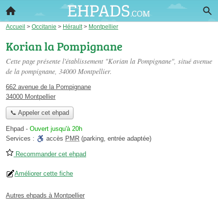
Accueil
>
Occitanie
>
Hérault
>
Montpellier
Korian la Pompignane
Cette page présente l'établissement "Korian la Pompignane", situé
avenue
de la pompignane
, 34000 Montpellier.
662 avenue de la Pompignane
34000 Montpellier
📞 Appeler cet ehpad
Ehpad
-
Ouvert jusqu'à 20h
Services :
accès
PMR
(parking, entrée adaptée)
Recommander cet ehpad
Améliorer cette fiche
Autres ehpads à Montpellier