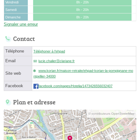
Vendredi
8h - 20h
Samedi
8h - 20h
Dimanche
8h - 20h
Signaler une erreur
Contact
Téléphone
Téléphoner à l'ehpad
Email
lucie.chalierⓐclariane.fr
www.korian.fr/maison-retraite/ehpad-korian-la-pompignane-mo
Site web
ntpellier-34000
Facebook
facebook.com/pages/Hotelia/1473426556032407
Plan et adresse
© contributeurs OpenStreetMap