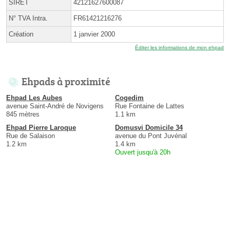
SIRET
42121627600087
N° TVA Intra.
FR61421216276
Création
1 janvier 2000
Éditer les informations de mon ehpad
Ehpads à proximité
Ehpad Les Aubes
Cogedim
avenue Saint-André de Novigens
Rue Fontaine de Lattes
845 mètres
1.1 km
Ehpad Pierre Laroque
Domusvi Domicile 34
Rue de Salaison
avenue du Pont Juvénal
1.2 km
1.4 km
Ouvert jusqu'à 20h