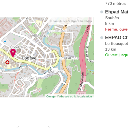
770 mètres
Ehpad Mais
Soubès
© contributeurs OpenStreetMap
5 km
Fermé, ouvr
EHPAD Châ
Le Bousquet
13 km
Ouvert jusq
Corriger l’adresse ou la localisation