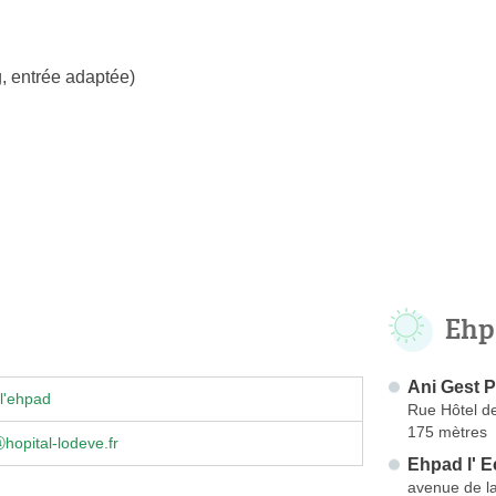
, entrée adaptée)
Ehp
Ani Gest 
l'ehpad
Rue Hôtel de
175 mètres
opital-lodeve.fr
Ehpad l' E
avenue de l