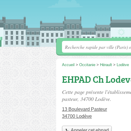
Accueil
>
Occitanie
>
Hérault
>
Lodève
EHPAD Ch Lodev
Cette page présente l'établiss
pasteur
, 34700 Lodève.
13 Boulevard Pasteur
34700 Lodève
📞 Appeler cet ehpad