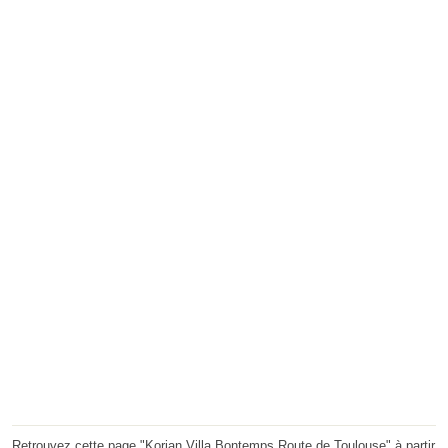
Retrouvez cette page "Korian Villa Bontemps Route de Toulouse" à partir