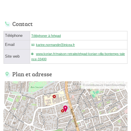
Contact
Téléphone
Téléphoner à l'ehpad
Email
karine.normandinⓐinicea.fr
www.korian.fr/maison-retraite/ehpad-korian-villa-bontemps-tale
Site web
nce-33400
Plan et adresse
© contributeurs OpenStreetMap