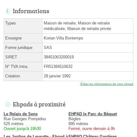
Informations
Types
Maison de retraite, Maison de retraite
médicalisée, Maison de retraite privée
Enseigne
Korian Villa Bontemps
Forme juridique
SAS
SIRET
38451063200019
N° TVA Intra.
FR51384510632
Création
29 janvier 1992
Éditer les informations de mon ehpad
Ehpads à proximité
Le Relais de Sens
EHPAD le Parc du Béquet
Rue Georges Pompidou
Bègles
525 mètres
895 mètres
Ouvert jusqu'à 19h30
Fermé, ouvre demain à 9h
Les Jardins de Leysotte - Ehpad à
EHPAD Château Gardères