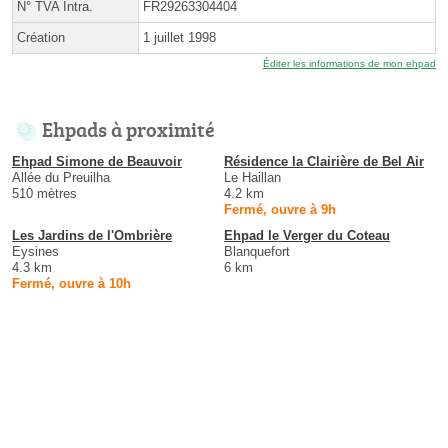
N° TVA Intra.
FR29263304404
Création
1 juillet 1998
Éditer les informations de mon ehpad
Ehpads à proximité
Ehpad Simone de Beauvoir
Résidence la Clairière de Bel Air
Allée du Preuilha
Le Haillan
510 mètres
4.2 km
Fermé, ouvre à 9h
Les Jardins de l'Ombrière
Ehpad le Verger du Coteau
Eysines
Blanquefort
4.3 km
6 km
Fermé, ouvre à 10h