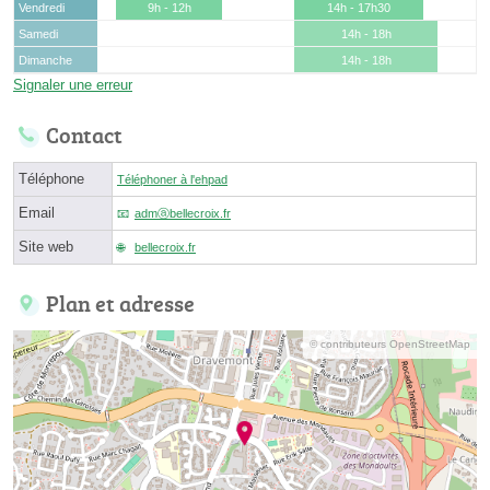
Vendredi
9h - 12h
14h - 17h30
Samedi
14h - 18h
Dimanche
14h - 18h
Signaler une erreur
Contact
Téléphone
Téléphoner à l'ehpad
Email
admⓐbellecroix.fr
Site web
bellecroix.fr
Plan et adresse
© contributeurs OpenStreetMap