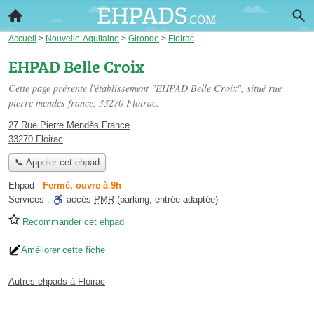
Accueil
>
Nouvelle-Aquitaine
>
Gironde
>
Floirac
EHPAD Belle Croix
Cette page présente l'établissement "EHPAD Belle Croix", situé
rue
pierre mendès france
, 33270 Floirac.
27 Rue Pierre Mendès France
33270 Floirac
📞 Appeler cet ehpad
Ehpad
-
Fermé, ouvre à 9h
Services :
accès
PMR
(parking, entrée adaptée)
Recommander cet ehpad
Améliorer cette fiche
Autres ehpads à Floirac