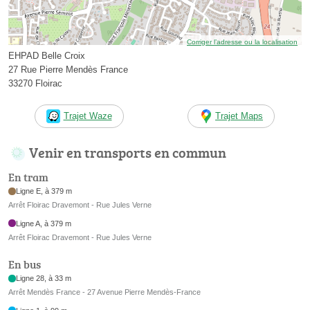
Corriger l’adresse ou la localisation
EHPAD Belle Croix
27 Rue Pierre Mendès France
33270 Floirac
Trajet Waze
Trajet Maps
Venir en transports en commun
En tram
Ligne E, à 379 m
Arrêt Floirac Dravemont - Rue Jules Verne
Ligne A, à 379 m
Arrêt Floirac Dravemont - Rue Jules Verne
En bus
Ligne 28, à 33 m
Arrêt Mendès France - 27 Avenue Pierre Mendès-France