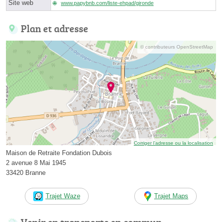
Site web
www.papybnb.com/liste-ehpad/gironde
Plan et adresse
© contributeurs OpenStreetMap
Corriger l’adresse ou la localisation
Maison de Retraite Fondation Dubois
2 avenue 8 Mai 1945
33420 Branne
Trajet Waze
Trajet Maps
Venir en transports en commun