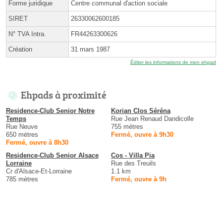
Forme juridique
Centre communal d'action sociale
SIRET
26330062600185
N° TVA Intra.
FR44263300626
Création
31 mars 1987
Éditer les informations de mon ehpad
Ehpads à proximité
Residence-Club Senior Notre
Korian Clos Séréna
Temps
Rue Jean Renaud Dandicolle
Rue Neuve
755 mètres
650 mètres
Fermé, ouvre à 9h30
Fermé, ouvre à 8h30
Residence-Club Senior Alsace
Cos - Villa Pia
Lorraine
Rue des Treuils
Cr d'Alsace-Et-Lorraine
1.1 km
785 mètres
Fermé, ouvre à 9h