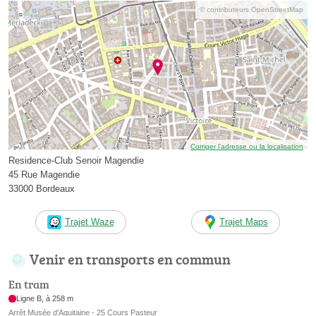
© contributeurs OpenStreetMap
Corriger l’adresse ou la localisation
Residence-Club Senoir Magendie
45 Rue Magendie
33000 Bordeaux
Trajet Waze
Trajet Maps
Venir en transports en commun
En tram
Ligne B, à 258 m
Arrêt Musée d'Aquitaine - 25 Cours Pasteur