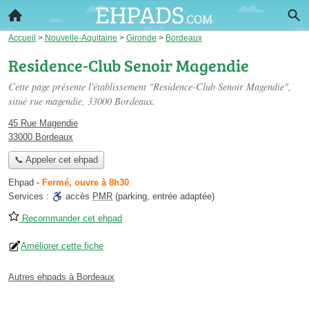
Accueil
>
Nouvelle-Aquitaine
>
Gironde
>
Bordeaux
Residence-Club Senoir Magendie
Cette page présente l'établissement "Residence-Club Senoir Magendie",
situé
rue magendie
, 33000 Bordeaux.
45 Rue Magendie
33000 Bordeaux
📞 Appeler cet ehpad
Ehpad
-
Fermé, ouvre à 8h30
Services :
accès
PMR
(parking, entrée adaptée)
Recommander cet ehpad
Améliorer cette fiche
Autres ehpads à Bordeaux