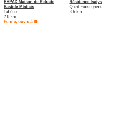
EHPAD Maison de Retraite
Résidence Isatys
Bastide Médicis
Quint-Fonsegrives
Labège
3.5 km
2.9 km
Fermé, ouvre à 9h