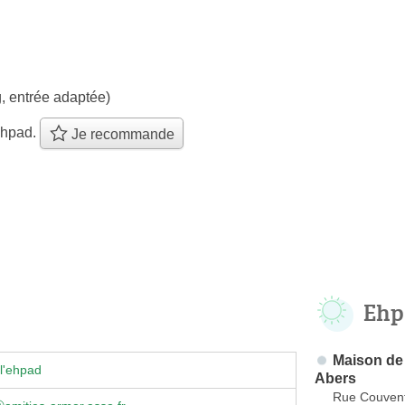
, entrée adaptée)
ehpad.
Je recommande
Ehp
Maison de
l'ehpad
Abers
Rue Couven