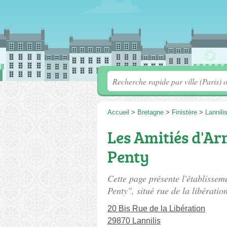
Accueil
>
Bretagne
>
Finistère
>
Lannili
Les Amitiés d'Ar
Penty
Cette page présente l'établissem
Penty", situé
rue de la libératio
20 Bis Rue de la Libération
29870 Lannilis