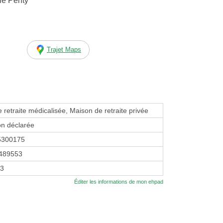
le Penty
Trajet Maps
 retraite médicalisée, Maison de retraite privée
on déclarée
5300175
489553
03
Éditer les informations de mon ehpad