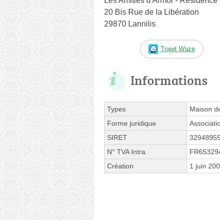
Les Amitiés d'Armor - Résidence 
20 Bis Rue de la Libération
29870 Lannilis
Trajet Waze
Informations
Types
Maison de
Forme juridique
Associati
SIRET
3294895
N° TVA Intra.
FR65329
Création
1 juin 20