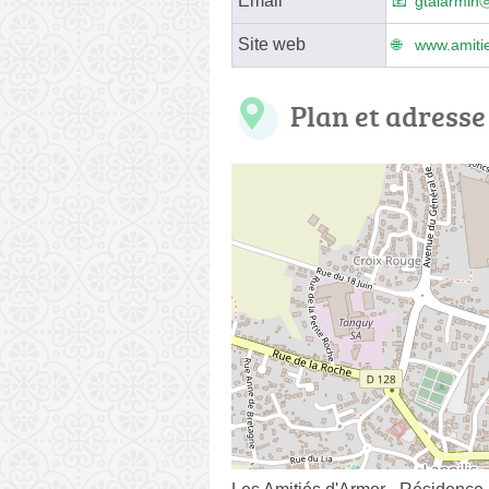
Email
gtalarminⓐ
Site web
www.amitie
Plan et adresse