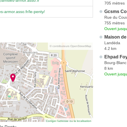
amities-armor.asso.fr
705 mètres
Gcsms Co
s-armor.asso.fr/le-penty/
Rue du Cou
755 mètres
Ouvert jusqu
Maison de 
Landéda
© contributeurs OpenStreetMap
4.2 km
Ehpad Foy
Bourg-Blanc
8 km
Ouvert jusqu
Corriger l’adresse ou la localisation