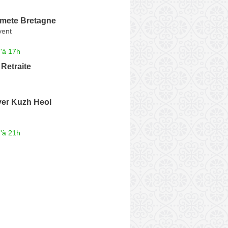
mete Bretagne
vent
'à 17h
Retraite
er Kuzh Heol
'à 21h