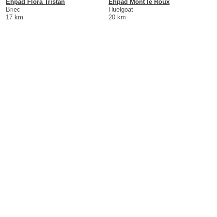
Ehpad Flora Tristan
Ehpad Mont le Roux
Briec
Huelgoat
17 km
20 km