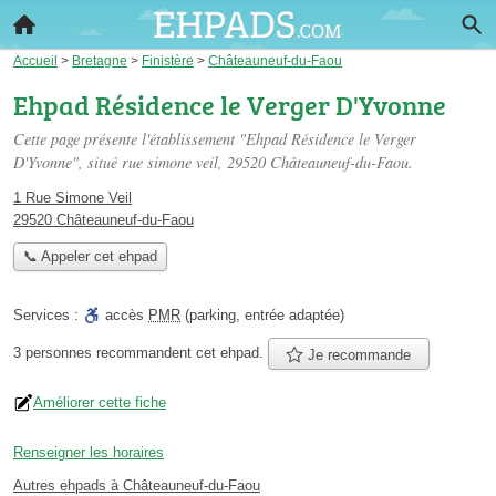
Accueil
>
Bretagne
>
Finistère
>
Châteauneuf-du-Faou
Ehpad Résidence le Verger D'Yvonne
Cette page présente l'établissement "Ehpad Résidence le Verger
D'Yvonne", situé
rue simone veil
, 29520 Châteauneuf-du-Faou.
1 Rue Simone Veil
29520 Châteauneuf-du-Faou
📞 Appeler cet ehpad
Services :
accès
PMR
(parking, entrée adaptée)
3 personnes
recommandent
cet ehpad.
Je recommande
Améliorer cette fiche
Renseigner les horaires
Autres ehpads à Châteauneuf-du-Faou