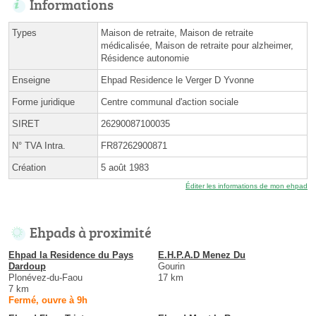
Informations
Types
Maison de retraite, Maison de retraite
médicalisée, Maison de retraite pour alzheimer,
Résidence autonomie
Enseigne
Ehpad Residence le Verger D Yvonne
Forme juridique
Centre communal d'action sociale
SIRET
26290087100035
N° TVA Intra.
FR87262900871
Création
5 août 1983
Éditer les informations de mon ehpad
Ehpads à proximité
Ehpad la Residence du Pays
E.H.P.A.D Menez Du
Dardoup
Gourin
Plonévez-du-Faou
17 km
7 km
Fermé, ouvre à 9h