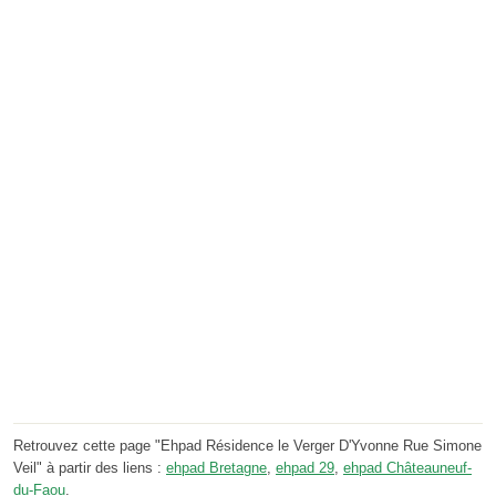
Retrouvez cette page "Ehpad Résidence le Verger D'Yvonne Rue Simone
Veil" à partir des liens :
ehpad Bretagne
,
ehpad 29
,
ehpad Châteauneuf-
du-Faou
.