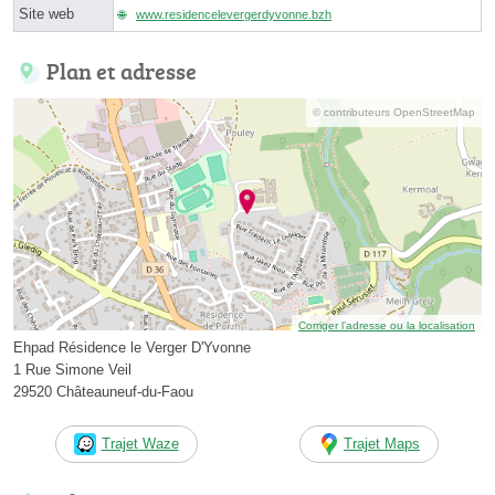
Site web
www.residencelevergerdyvonne.bzh
Plan et adresse
© contributeurs OpenStreetMap
Corriger l’adresse ou la localisation
Ehpad Résidence le Verger D'Yvonne
1 Rue Simone Veil
29520 Châteauneuf-du-Faou
Trajet Waze
Trajet Maps