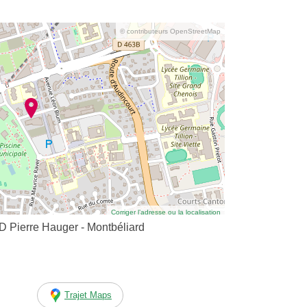
© contributeurs OpenStreetMap
Corriger l’adresse ou la localisation
D Pierre Hauger - Montbéliard
Trajet Maps