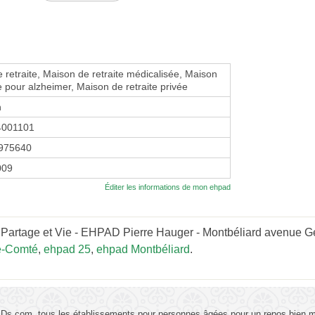
 retraite, Maison de retraite médicalisée, Maison
te pour alzheimer, Maison de retraite privée
n
4001101
975640
009
Éditer les informations de mon ehpad
 Partage et Vie - EHPAD Pierre Hauger - Montbéliard avenue G
e-Comté
,
ehpad 25
,
ehpad Montbéliard
.
s.com, tous les établissements pour personnes âgées pour un repos bien mé