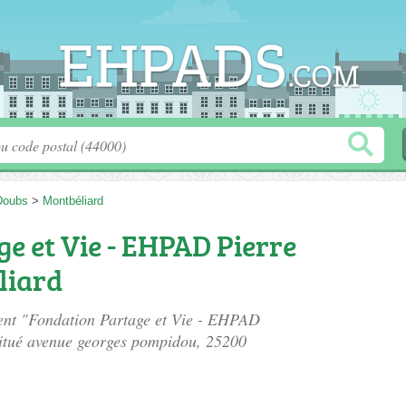
Doubs
>
Montbéliard
e et Vie - EHPAD Pierre
liard
ment "Fondation Partage et Vie - EHPAD
itué
avenue georges pompidou
, 25200