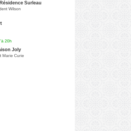
Résidence Surleau
dent Wilson
t
'à 20h
ison Joly
t Marie Curie