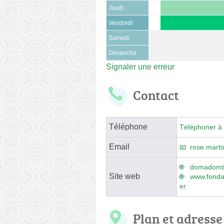
Jeudi
Vendredi
Samedi
Dimanche
Signaler une erreur
Contact
Téléphone
Téléphoner à 
Email
rose.mart
domadomte
Site web
www.fondat
er
Plan et adresse