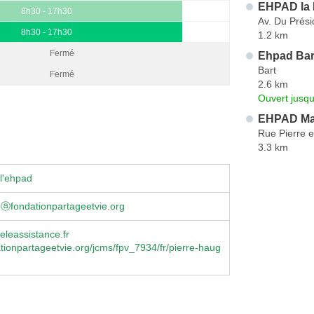
EHPAD la 
8h30 - 17h30
Av. Du Prési
8h30 - 17h30
1.2 km
Fermé
Ehpad Bar
Bart
Fermé
2.6 km
Ouvert jusqu
EHPAD Ma
Rue Pierre e
3.3 km
l'ehpad
oⓐfondationpartageetvie.org
leassistance.fr
ionpartageetvie.org/jcms/fpv_7934/fr/pierre-haug