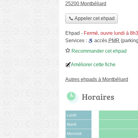
25200 Montbéliard
📞 Appeler cet ehpad
Ehpad
-
Fermé, ouvre lundi à 8h
Services :
accès
PMR
(parking
Recommander cet ehpad
Améliorer cette fiche
Autres ehpads à Montbéliard
Horaires
Lundi
Mardi
Mercredi