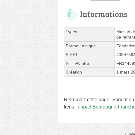
Informations
Types
Maison de
de retrai
Forme juridique
Fondatio
SIRET
4399756
N° TVA Intra.
FR14439
Création
1 mars 2
Retrouvez cette page "Fondation
liens :
ehpad Bourgogne-Franch
EHPAD