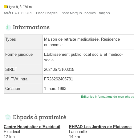
Ligne 9, à 276 m
Arrêt HAUTEFORT - Place Hospice - Place Marquis Jacques François
Informations
Types
Maison de retraite médicalisée, Résidence
autonomie
Forme juridique
Établissement public local social et médico-
social
SIRET
26240573100015
N° TVA Intra.
FR28262405731
Création
1 mars 1983
Éditer les informations de mon ehpad
Ehpads à proximité
Centre Hospitalier d'Excideuil
EHPAD Les Jardins de Plaisance
Excideuil
Lanouaille
12 km
14 km