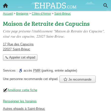
Accueil
>
Bretagne
>
Côtes-d'Armor
>
Saint-Brieuc
Maison de Retraite des Capucins
Cette page présente l'établissement "Maison de Retraite des Capucins",
situé
rue des capucins
, 22027 Saint-Brieuc.
17 Rue des Capucins
22027 Saint-Brieuc
📞 Appeler cet ehpad
Services :
accès
PMR
(parking, entrée adaptée)
Une personne
recommande
cet ehpad.
Je recommande
Améliorer cette fiche
Renseigner les horaires
Autres ehpads à Saint-Brieuc