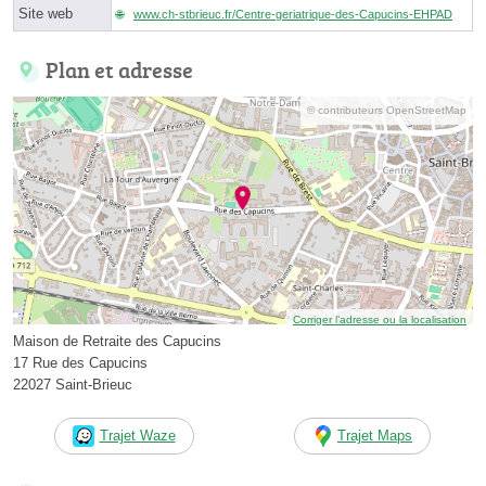
Site web
www.ch-stbrieuc.fr/Centre-geriatrique-des-Capucins-EHPAD
Plan et adresse
© contributeurs OpenStreetMap
Corriger l’adresse ou la localisation
Maison de Retraite des Capucins
17 Rue des Capucins
22027 Saint-Brieuc
Trajet Waze
Trajet Maps