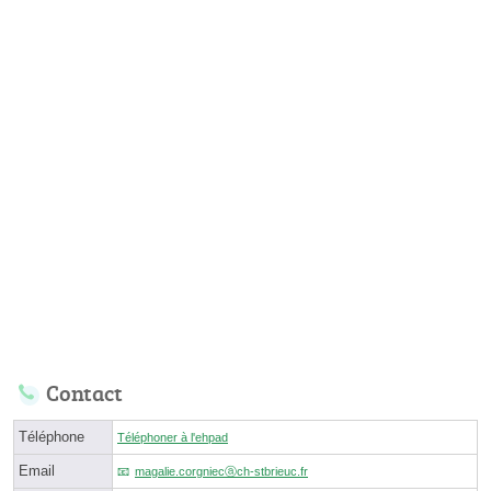
Contact
Téléphone
Téléphoner à l'ehpad
Email
magalie.corgniecⓐch-stbrieuc.fr