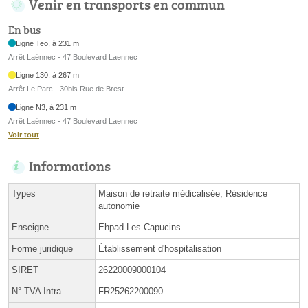
Venir en transports en commun
En bus
Ligne Teo, à 231 m
Arrêt Laënnec - 47 Boulevard Laennec
Ligne 130, à 267 m
Arrêt Le Parc - 30bis Rue de Brest
Ligne N3, à 231 m
Arrêt Laënnec - 47 Boulevard Laennec
Voir tout
Informations
Types
Maison de retraite médicalisée, Résidence
autonomie
Enseigne
Ehpad Les Capucins
Forme juridique
Établissement d'hospitalisation
SIRET
26220009000104
N° TVA Intra.
FR25262200090