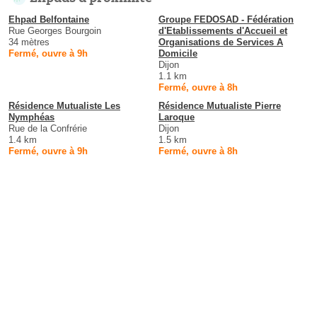
Ehpad Belfontaine
Groupe FEDOSAD - Fédération
Rue Georges Bourgoin
d'Etablissements d'Accueil et
34 mètres
Organisations de Services A
Fermé, ouvre à 9h
Domicile
Dijon
1.1 km
Fermé, ouvre à 8h
Résidence Mutualiste Les
Résidence Mutualiste Pierre
Nymphéas
Laroque
Rue de la Confrérie
Dijon
1.4 km
1.5 km
Fermé, ouvre à 9h
Fermé, ouvre à 8h