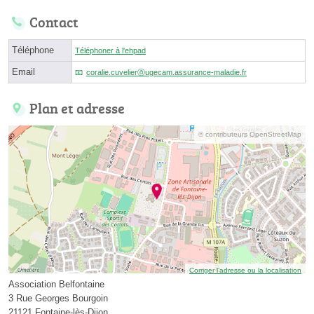
Contact
Téléphone
Téléphoner à l'ehpad
Email
coralie.cuvelierⓐugecam.assurance-maladie.fr
Plan et adresse
© contributeurs OpenStreetMap
Corriger l’adresse ou la localisation
Association Belfontaine
3 Rue Georges Bourgoin
21121 Fontaine-lès-Dijon