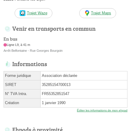
Trajet Waze
Trajet Maps
Venir en transports en commun
En bus
Ligne L9, à 41 m
Arrêt Belfontaine - Rue Georges Bourgoin
Informations
Forme juridique
Association déclarée
SIRET
35285154700013
N° TVA Intra.
FR55352851547
Création
1 janvier 1990
Éditer les informations de mon ehpad
Ehpads à proximité