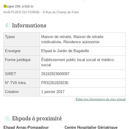
Ligne 239, à 616 m
Arrêt PLACE DU FOIRAIL - 8 Rue du Champ de Foire
Informations
Types
Maison de retraite, Maison de retraite
médicalisée, Résidence autonomie
Enseigne
Ehpad le Jardin de Bagatelle
Forme juridique
Établissement public local social et médico-
social
SIRET
26192923600097
N° TVA Intra.
FR32261929236
Création
1 janvier 2017
Éditer les informations de mon ehpad
Ehpads à proximité
Ehpad Arnac-Pompadour
Centre Hospitalier Gériatrique