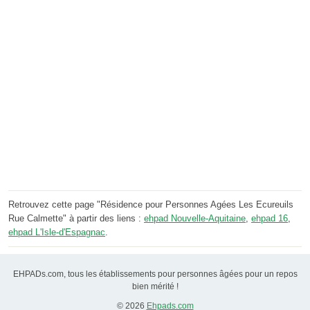
Retrouvez cette page "Résidence pour Personnes Agées Les Ecureuils
Rue Calmette" à partir des liens :
ehpad Nouvelle-Aquitaine
,
ehpad 16
,
ehpad L'Isle-d'Espagnac
.
EHPADs.com, tous les établissements pour personnes âgées pour un repos
bien mérité !
© 2026
Ehpads.com