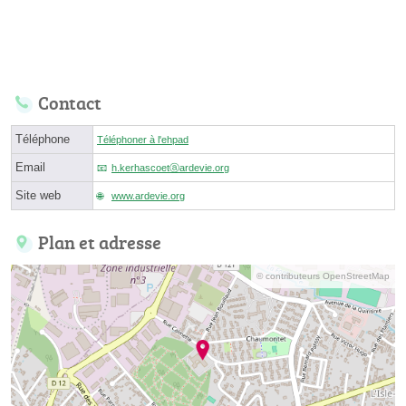
Contact
Téléphone
Téléphoner à l'ehpad
Email
h.kerhascoetⓐardevie.org
Site web
www.ardevie.org
Plan et adresse
© contributeurs OpenStreetMap