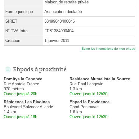
Maison de retraite privée
Forme juridique
Association déclarée
SIRET
38499040400046
N° TVA Intra.
FR81384990404
Création
1 janvier 2011
Éditer les informations de mon ehpad
Ehpads à proximité
Domitys la Canopée
Residence Mutualiste la Source
Rue Anatole France
Rue Paul Langevin
970 mètres
1.3 km
Ouvert jusqu'à 20h
Ouvert jusqu'à 12h30
Résidence Les Pivoines
Ehpad la Providence
Boulevard Salvador Allende
Gond-Pontouvre
1.4 km
1.6 km
Ouvert jusqu'à 18h
Ouvert jusqu'à 12h30