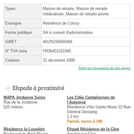
Types
Maison de retraite, Maison de retraite
médicalisée, Maison de retraite privée
Enseigne
Residence de Coissy
Forme juridique
SA à conseil d'administration
SIRET
40125156600469
N° TVA Intra.
FR36401251566
Création
31 décembre 1998
Éditer les informations de mon ehpad
Ehpads à proximité
MAPA Jordanne Soins
Les Cités Cantaliennes de
Rue de la Jordanne
l'Automne
525 mètres
Résidence Villa Sainte Marie 23 Rue
Général Destaing
1.2 km
Fermé, ouvre à 14h
Résidence la Louvière
Ehpad Résidence de la Cère
Boulevard du Pont Rouge
Arpajon-sur-Cère