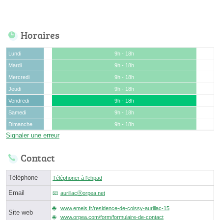
Horaires
Lundi
9h - 18h
Mardi
9h - 18h
Mercredi
9h - 18h
Jeudi
9h - 18h
Vendredi
9h - 18h
Samedi
9h - 18h
Dimanche
9h - 18h
Signaler une erreur
Contact
Téléphone
Téléphoner à l'ehpad
Email
aurillacⓐorpea.net
www.emeis.fr/residence-de-coissy-aurillac-15
Site web
www.orpea.com/form/formulaire-de-contact