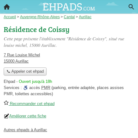
Accueil
>
Auvergne-Rhône-Alpes
>
Cantal
>
Aurillac
Résidence de Coissy
Cette page présente l'établissement "Résidence de Coissy", situé
rue
louise michel
, 15000 Aurillac.
7 Rue Louise Michel
15000 Aurillac
📞 Appeler cet ehpad
Ehpad
-
Ouvert jusqu'à 18h
Services :
accès
PMR
(parking, entrée adaptée, places assises
PMR, toilettes accessibles)
Recommander cet ehpad
Améliorer cette fiche
Autres ehpads à Aurillac