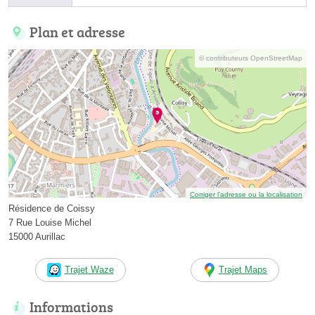
Plan et adresse
© contributeurs OpenStreetMap
Corriger l’adresse ou la localisation
Résidence de Coissy
7 Rue Louise Michel
15000 Aurillac
Trajet Waze
Trajet Maps
Informations