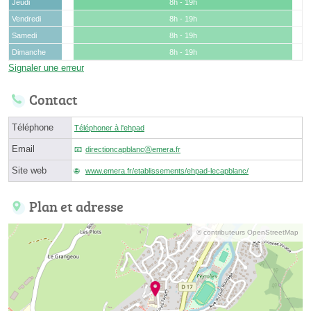
Jeudi
8h - 19h
Vendredi
8h - 19h
Samedi
8h - 19h
Dimanche
8h - 19h
Signaler une erreur
Contact
Téléphone
Téléphoner à l'ehpad
Email
directioncapblancⓐemera.fr
Site web
www.emera.fr/etablissements/ehpad-lecapblanc/
Plan et adresse
© contributeurs OpenStreetMap