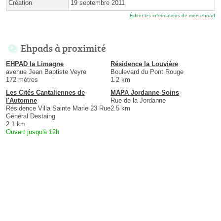
Création
19 septembre 2011
Éditer les informations de mon ehpad
Ehpads à proximité
EHPAD la Limagne
Résidence la Louvière
avenue Jean Baptiste Veyre
Boulevard du Pont Rouge
172 mètres
1.2 km
Les Cités Cantaliennes de
MAPA Jordanne Soins
l'Automne
Rue de la Jordanne
Résidence Villa Sainte Marie 23 Rue
2.5 km
Général Destaing
2.1 km
Ouvert jusqu'à 12h