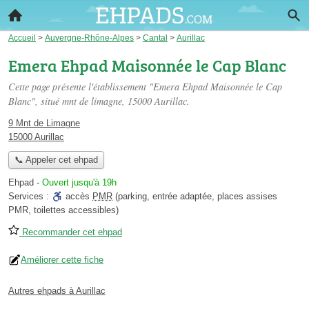
Accueil
>
Auvergne-Rhône-Alpes
>
Cantal
>
Aurillac
Emera Ehpad Maisonnée le Cap Blanc
Cette page présente l'établissement "Emera Ehpad Maisonnée le Cap
Blanc", situé
mnt de limagne
, 15000 Aurillac.
9 Mnt de Limagne
15000 Aurillac
📞 Appeler cet ehpad
Ehpad
-
Ouvert jusqu'à 19h
Services :
accès
PMR
(parking, entrée adaptée, places assises
PMR, toilettes accessibles)
Recommander cet ehpad
Améliorer cette fiche
Autres ehpads à Aurillac