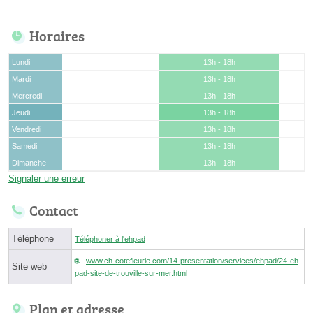
Horaires
Lundi
13h - 18h
Mardi
13h - 18h
Mercredi
13h - 18h
Jeudi
13h - 18h
Vendredi
13h - 18h
Samedi
13h - 18h
Dimanche
13h - 18h
Signaler une erreur
Contact
Téléphone
Téléphoner à l'ehpad
www.ch-cotefleurie.com/14-presentation/services/ehpad/24-eh
Site web
pad-site-de-trouville-sur-mer.html
Plan et adresse