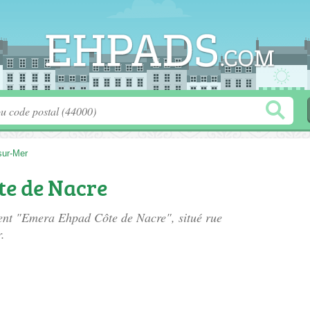
sur-Mer
e de Nacre
ement "Emera Ehpad Côte de Nacre", situé
rue
.