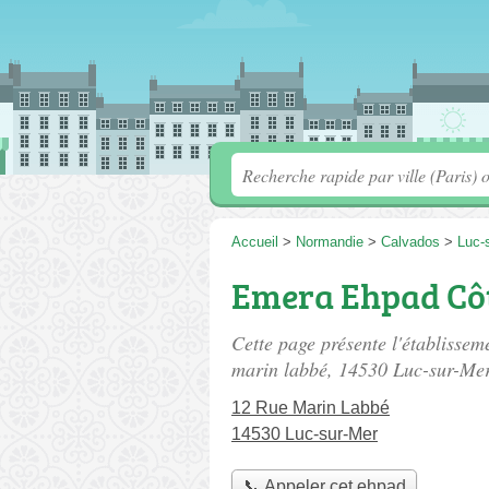
Accueil
>
Normandie
>
Calvados
>
Luc-
Emera Ehpad Côt
Cette page présente l'établiss
marin labbé
, 14530 Luc-sur-Mer
12 Rue Marin Labbé
14530 Luc-sur-Mer
📞 Appeler cet ehpad