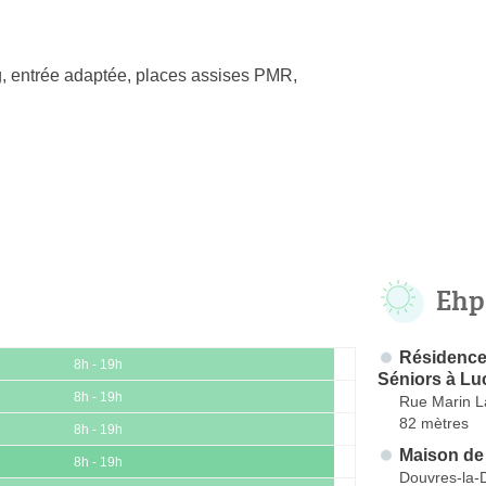
, entrée adaptée, places assises PMR,
Ehp
Résidence
8h - 19h
Séniors à Lu
8h - 19h
Rue Marin 
82 mètres
8h - 19h
Maison de
8h - 19h
Douvres-la-