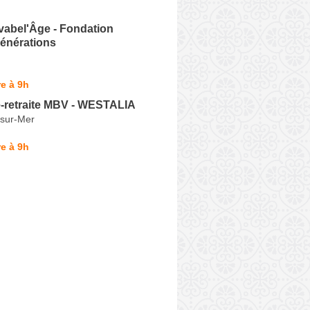
abel'Âge - Fondation
énérations
e à 9h
-retraite MBV - WESTALIA
-sur-Mer
e à 9h