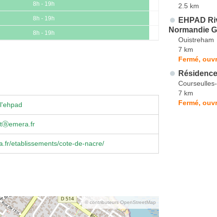
8h - 19h
2.5 km
8h - 19h
EHPAD Riv
Normandie G
8h - 19h
Ouistreham
7 km
Fermé, ouvr
Résidence
Courseulles
7 km
Fermé, ouvr
l'ehpad
tⓐemera.fr
fr/etablissements/cote-de-nacre/
© contributeurs OpenStreetMap