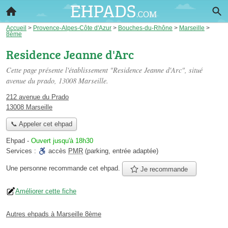
Accueil
>
Provence-Alpes-Côte d'Azur
>
Bouches-du-Rhône
>
Marseille
>
8ème
Residence Jeanne d'Arc
Cette page présente l'établissement "Residence Jeanne d'Arc", situé
avenue du prado
, 13008 Marseille.
212 avenue du Prado
13008 Marseille
📞 Appeler cet ehpad
Ehpad
-
Ouvert jusqu'à 18h30
Services :
accès
PMR
(parking, entrée adaptée)
Une personne
recommande
cet ehpad.
Je recommande
Améliorer cette fiche
Autres ehpads à Marseille 8ème