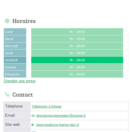
Horaires
Lundi
9h - 18h30
Mardi
9h - 18h30
Mercredi
9h - 18h30
Jeudi
9h - 18h30
Vendredi
9h - 18h30
Samedi
9h - 18h30
Dimanche
9h - 18h30
Signaler une erreur
Contact
Téléphone
Téléphoner à l'ehpad
Email
directionma.jeannedarcⓐorange.fr
Site web
www.residence-jeanne-darc.fr