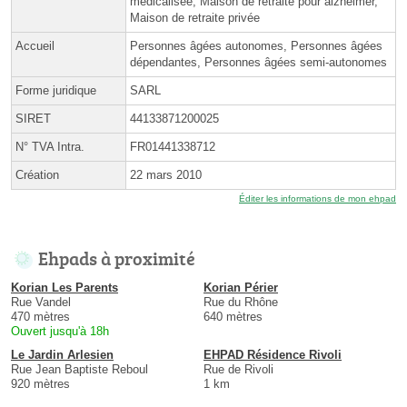
médicalisée, Maison de retraite pour alzheimer,
Maison de retraite privée
Accueil
Personnes âgées autonomes, Personnes âgées
dépendantes, Personnes âgées semi-autonomes
Forme juridique
SARL
SIRET
44133871200025
N° TVA Intra.
FR01441338712
Création
22 mars 2010
Éditer les informations de mon ehpad
Ehpads à proximité
Korian Les Parents
Korian Périer
Rue Vandel
Rue du Rhône
470 mètres
640 mètres
Ouvert jusqu'à 18h
Le Jardin Arlesien
EHPAD Résidence Rivoli
Rue Jean Baptiste Reboul
Rue de Rivoli
920 mètres
1 km