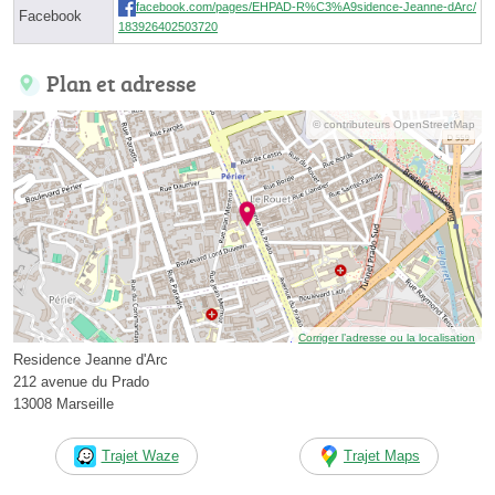
facebook.com/pages/EHPAD-R%C3%A9sidence-Jeanne-dArc/
Facebook
183926402503720
Plan et adresse
© contributeurs OpenStreetMap
Corriger l’adresse ou la localisation
Residence Jeanne d'Arc
212 avenue du Prado
13008 Marseille
Trajet Waze
Trajet Maps