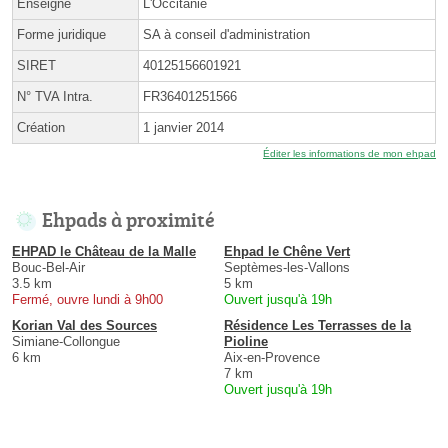
Enseigne
L'Occitanie
Forme juridique
SA à conseil d'administration
SIRET
40125156601921
N° TVA Intra.
FR36401251566
Création
1 janvier 2014
Éditer les informations de mon ehpad
Ehpads à proximité
EHPAD le Château de la Malle
Ehpad le Chêne Vert
Bouc-Bel-Air
Septèmes-les-Vallons
3.5 km
5 km
Fermé, ouvre lundi à 9h00
Ouvert jusqu'à 19h
Korian Val des Sources
Résidence Les Terrasses de la
Simiane-Collongue
Pioline
6 km
Aix-en-Provence
7 km
Ouvert jusqu'à 19h