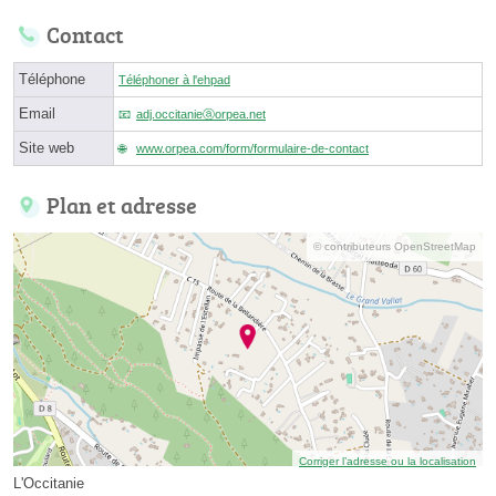
Contact
Téléphone
Téléphoner à l'ehpad
Email
adj.occitanieⓐorpea.net
Site web
www.orpea.com/form/formulaire-de-contact
Plan et adresse
© contributeurs OpenStreetMap
Corriger l’adresse ou la localisation
L'Occitanie