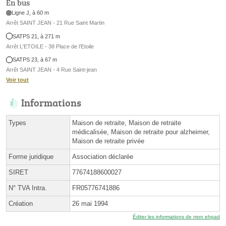
En bus
Ligne J, à 60 m
Arrêt SAINT JEAN - 21 Rue Saint Martin
SATPS 21, à 271 m
Arrêt L'ETOILE - 38 Place de l’Etoile
SATPS 23, à 67 m
Arrêt SAINT JEAN - 4 Rue Saint-jean
Voir tout
Informations
Types
Maison de retraite, Maison de retraite
médicalisée, Maison de retraite pour alzheimer,
Maison de retraite privée
Forme juridique
Association déclarée
SIRET
77674188600027
N° TVA Intra.
FR05776741886
Création
26 mai 1994
Éditer les informations de mon ehpad