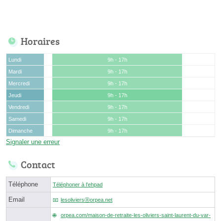
Horaires
Lundi
9h - 17h
Mardi
9h - 17h
Mercredi
9h - 17h
Jeudi
9h - 17h
Vendredi
9h - 17h
Samedi
9h - 17h
Dimanche
9h - 17h
Signaler une erreur
Contact
Téléphone
Téléphoner à l'ehpad
Email
lesoliviersⓐorpea.net
orpea.com/maison-de-retraite-les-oliviers-saint-laurent-du-var-