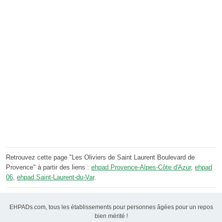
Retrouvez cette page "Les Oliviers de Saint Laurent Boulevard de
Provence" à partir des liens :
ehpad Provence-Alpes-Côte d'Azur
,
ehpad
06
,
ehpad Saint-Laurent-du-Var
.
EHPADs.com, tous les établissements pour personnes âgées pour un repos
bien mérité !