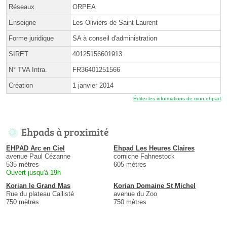
Réseaux
ORPEA
Enseigne
Les Oliviers de Saint Laurent
Forme juridique
SA à conseil d'administration
SIRET
40125156601913
N° TVA Intra.
FR36401251566
Création
1 janvier 2014
Éditer les informations de mon ehpad
Ehpads à proximité
EHPAD Arc en Ciel
Ehpad Les Heures Claires
avenue Paul Cézanne
corniche Fahnestock
535 mètres
605 mètres
Ouvert jusqu'à 19h
Korian le Grand Mas
Korian Domaine St Michel
Rue du plateau Callisté
avenue du Zoo
750 mètres
750 mètres