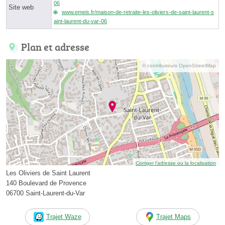
06
Site web
www.emeis.fr/maison-de-retraite-les-oliviers-de-saint-laurent-s
aint-laurent-du-var-06
Plan et adresse
© contributeurs OpenStreetMap
Corriger l’adresse ou la localisation
Les Oliviers de Saint Laurent
140 Boulevard de Provence
06700 Saint-Laurent-du-Var
Trajet Waze
Trajet Maps