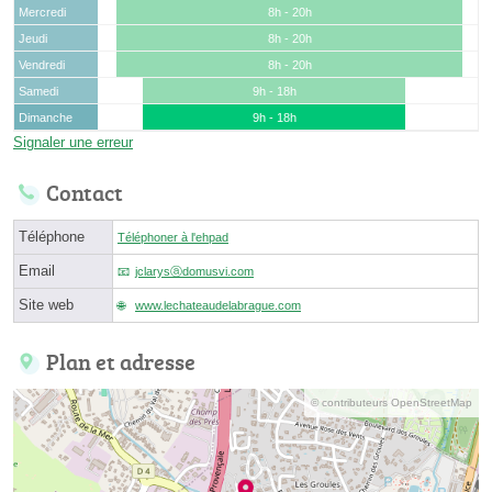
Mercredi
8h - 20h
Jeudi
8h - 20h
Vendredi
8h - 20h
Samedi
9h - 18h
Dimanche
9h - 18h
Signaler une erreur
Contact
Téléphone
Téléphoner à l'ehpad
Email
jclarysⓐdomusvi.com
Site web
www.lechateaudelabrague.com
Plan et adresse
© contributeurs OpenStreetMap