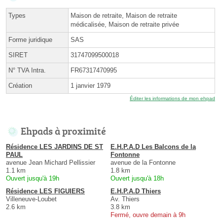
Types
Maison de retraite, Maison de retraite
médicalisée, Maison de retraite privée
Forme juridique
SAS
SIRET
31747099500018
N° TVA Intra.
FR67317470995
Création
1 janvier 1979
Éditer les informations de mon ehpad
Ehpads à proximité
Résidence LES JARDINS DE ST
E.H.P.A.D Les Balcons de la
PAUL
Fontonne
avenue Jean Michard Pellissier
avenue de la Fontonne
1.1 km
1.8 km
Ouvert jusqu'à 19h
Ouvert jusqu'à 18h
Résidence LES FIGUIERS
E.H.P.A.D Thiers
Villeneuve-Loubet
Av. Thiers
2.6 km
3.8 km
Fermé, ouvre demain à 9h