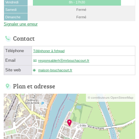
Vendredi
8h - 17h30
Samedi
Fermé
Dimanche
Fermé
Signaler une erreur
Contact
Téléphone
Téléphoner à l'ehpad
Email
responsablerhⓐmrbouchacourt.fr
Site web
maison-bouchacourt.fr
Plan et adresse
© contributeurs OpenStreetMap