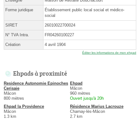
Enseigne
Maison de Retraite Bouchacourt
Forme juridique
Établissement public local social et médico-
social
SIRET
26010022700024
N° TVA Intra.
FR04260100227
Création
4 avril 1904
Éditer les informations de mon ehpad
Ehpads à proximité
Residence Autonomie Epinoches
Ehpad
Cerisaie
Mâcon
Mâcon
960 mètres
800 mètres
Ouvert jusqu'à 20h
Ehpad la Providence
Résidence Marius Lacrouze
Mâcon
Charnay-lès-Mâcon
1.3 km
2.7 km