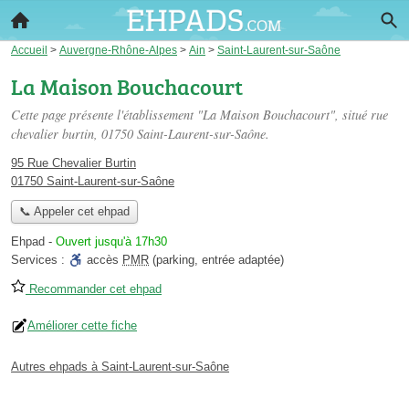
Accueil
>
Auvergne-Rhône-Alpes
>
Ain
>
Saint-Laurent-sur-Saône
La Maison Bouchacourt
Cette page présente l'établissement "La Maison Bouchacourt", situé
rue
chevalier burtin
, 01750 Saint-Laurent-sur-Saône.
95 Rue Chevalier Burtin
01750 Saint-Laurent-sur-Saône
📞 Appeler cet ehpad
Ehpad
-
Ouvert jusqu'à 17h30
Services :
accès
PMR
(parking, entrée adaptée)
Recommander cet ehpad
Améliorer cette fiche
Autres ehpads à Saint-Laurent-sur-Saône